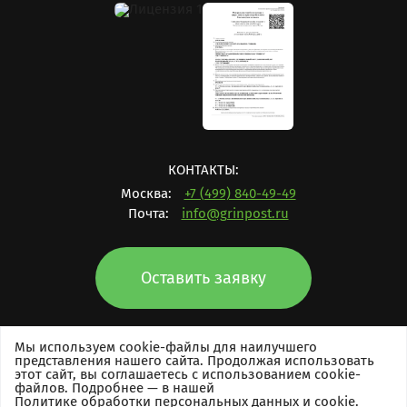
КОНТАКТЫ:
Москва:
+7 (499) 840-49-49
Почта:
info@grinpost.ru
Оставить заявку
Мы используем cookie-файлы для наилучшего
представления нашего сайта. Продолжая использовать
этот сайт, вы соглашаетесь с использованием cookie-
Права защищены © 2017-2026
файлов. Подробнее — в нашей
Политике обработки персональных данных и cookie
Политика обработки и защиты персональных данных
.