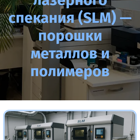
лазерного
спекания (SLM) —
порошки
металлов и
полимеров