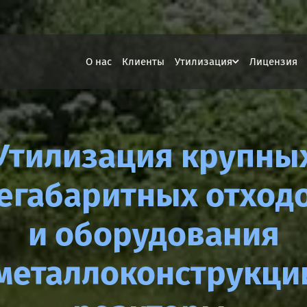
О нас
Клиенты
Утилизация
Лицензия
Утилизация крупны
егабаритных отход
и оборудования
металлоконструкци