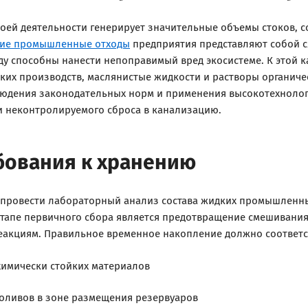
воей деятельности генерирует значительные объемы стоков, 
ие промышленные отходы
предприятия представляют собой с
у способны нанести непоправимый вред экосистеме. К этой к
ких производств, маслянистые жидкости и растворы органиче
блюдения законодательных норм и применения высокотехноло
 неконтролируемого сброса в канализацию.
бования к хранению
 провести лабораторный анализ состава жидких промышленны
 этапе первичного сбора является предотвращение смешивани
еакциям. Правильное временное накопление должно соответ
химически стойких материалов
роливов в зоне размещения резервуаров