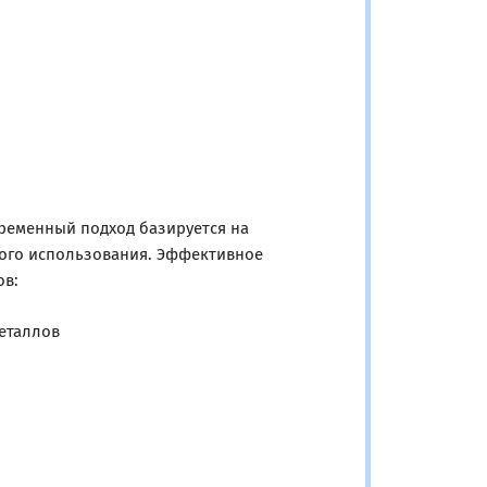
и
временный подход базируется на
ого использования. Эффективное
ов:
еталлов