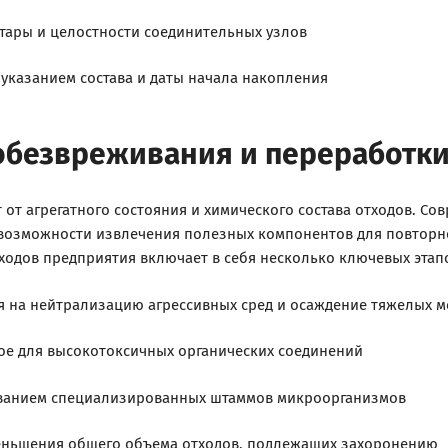
тары и целостности соединительных узлов
 указанием состава и даты начала накопления
обезвреживания и переработк
от агрегатного состояния и химического состава отходов. Со
 возможности извлечения полезных компонентов для повторн
дов предприятия включает в себя несколько ключевых этап
я на нейтрализацию агрессивных сред и осаждение тяжелых м
ое для высокотоксичных органических соединений
зованием специализированных штаммов микроорганизмов
меньшения общего объема отходов, подлежащих захоронению